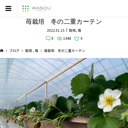
苺栽培 冬の二重カーテン
2022.01.15
栽培
,
苺
0
1448
0
ブログ
栽培
,
苺
苺栽培 冬の二重カーテン