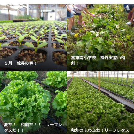
富雄南小学校 課外実習in和
５月 成長の春！
創！
夏だ！ 和創だ！！ リーフレ
タスだ！！
和創のふわふわ！リーフレタス