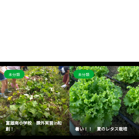
未分類
未分類
富雄南小学校 課外実習in和
創！
暑い！！ 夏のレタス栽培