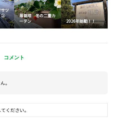
でサツ
 ②
苺栽培 冬の二重カ
ーテン
2026年始動！！
コメント
せん。
してください。