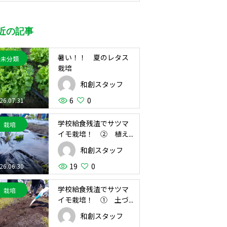
近の記事
暑い！！ 夏のレタス
未分類
栽培
和創スタッフ
6
0
26.07.31
学校給食残渣でサツマ
栽培
イモ栽培！ ② 植え...
和創スタッフ
19
0
26.06.30
学校給食残渣でサツマ
栽培
イモ栽培！ ① 土づ...
和創スタッフ