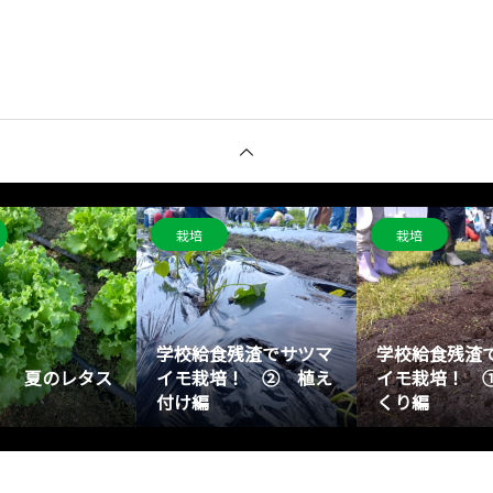
栽培
栽培
学校給食残渣でサツマ
学校給食残渣
！ 夏のレタス
イモ栽培！ ② 植え
イモ栽培！ 
付け編
くり編