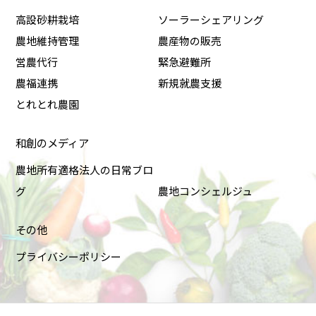
高設砂耕栽培
ソーラーシェアリング
農地維持管理
農産物の販売
営農代行
緊急避難所
農福連携
新規就農支援
とれとれ農園
和創のメディア
農地所有適格法人の日常ブロ
グ
農地コンシェルジュ
その他
プライバシーポリシー