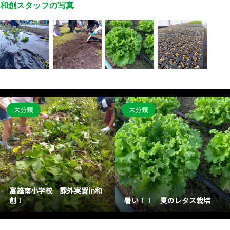
和創スタッフの写真
未分類
未分類
富雄南小学校 課外実習in和
創！
暑い！！ 夏のレタス栽培