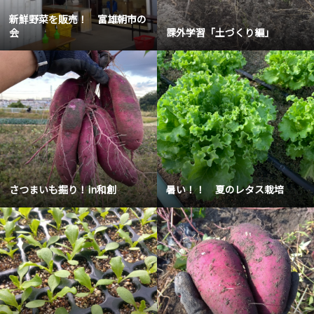
新鮮野菜を販売！ 富雄朝市の
会
課外学習「土づくり編」
さつまいも掘り！in和創
暑い！！ 夏のレタス栽培