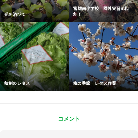
富雄南小学校 課外実習in和
光を浴びて
創！
和創のレタス
梅の季節 レタス作業
コメント