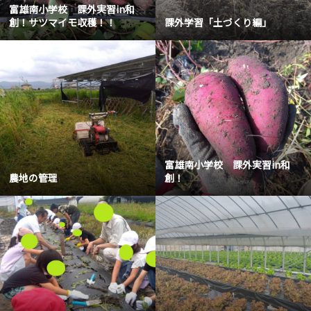
富雄南小学校 課外実習in和
創！サツマイモ収穫！！
課外学習「土づくり編」
富雄南小学校 課外実習in和
農地の管理
創！