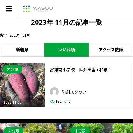
2023年 11月の記事一覧
2023年 11月
新着順
いいね順
アクセス数順
富雄南小学校 課外実習in和創！
未分類
和創スタッフ
172
0
2023.11.05
未分類
未分類