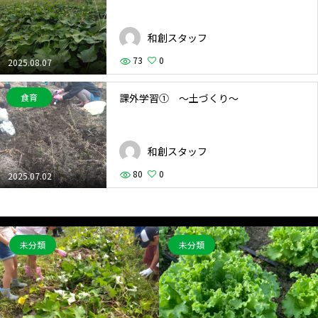
和創スタッフ
73
0
2025.08.07
課外学習① ～土づくり～
食育
和創スタッフ
80
0
2025.07.02
未分類
未分類