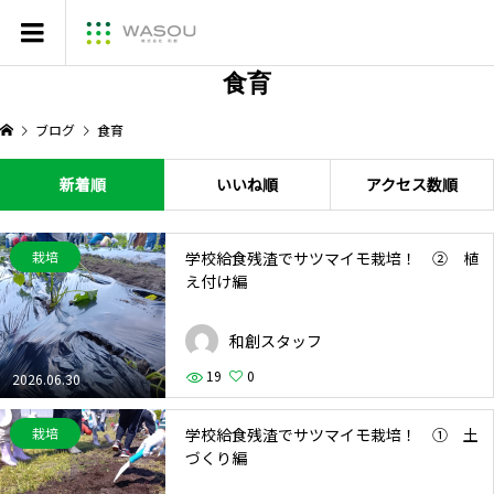
食育
ブログ
食育
新着順
いいね順
アクセス数順
学校給食残渣でサツマイモ栽培！ ② 植
栽培
え付け編
和創スタッフ
19
0
2026.06.30
学校給食残渣でサツマイモ栽培！ ① 土
栽培
づくり編