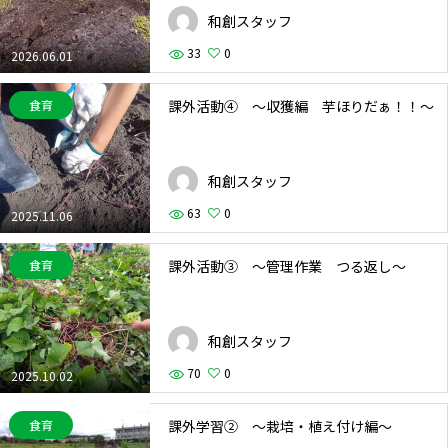
和創スタッフ
33
0
2026.06.01
課外活動④ ～収獲編 芋ほりだぁ！！～
食育
和創スタッフ
63
0
2025.11.06
課外活動③ ～管理作業 つる返し～
食育
和創スタッフ
70
0
2025.10.02
課外学習② ～栽培・植え付け編～
食育