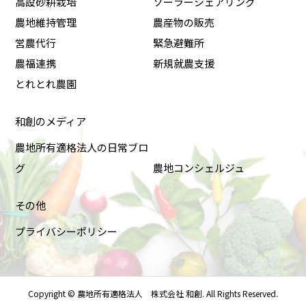
高設砂耕栽培
ソーラーシェアリング
農地維持管理
農産物の販売
営農代行
緊急避難所
農福連携
新規就農支援
とれとれ農園
和創のメディア
農地所有適格法人の日常ブロ
グ
農地コンシェルジュ
その他
プライバシーポリシー
Copyright ©
農地所有適格法人 株式会社 和創. All Rights Reserved.